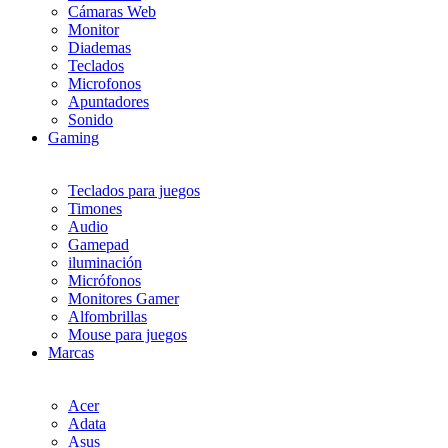
Cámaras Web
Monitor
Diademas
Teclados
Microfonos
Apuntadores
Sonido
Gaming
Teclados para juegos
Timones
Audio
Gamepad
iluminación
Micrófonos
Monitores Gamer
Alfombrillas
Mouse para juegos
Marcas
Acer
Adata
Asus