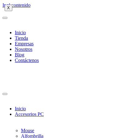
Ir al contenido
X
X
X
Inicio
Tienda
Empresas
Nosotros
Blog
Contáctenos
Inicio
Accesorios PC
Mouse
Alfombrilla