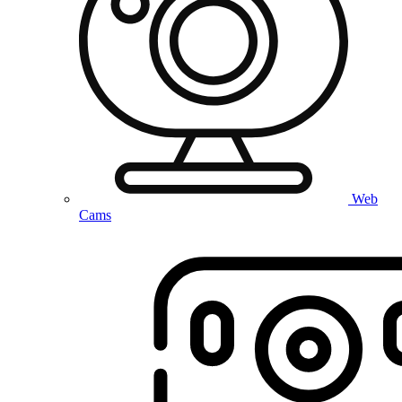
Web
Cams