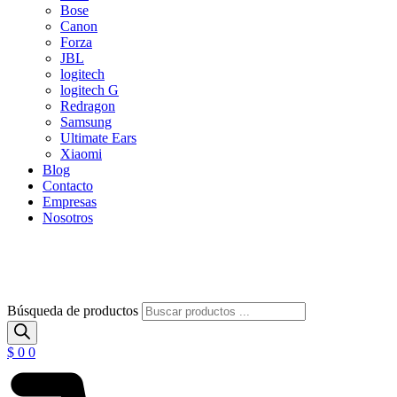
Bose
Canon
Forza
JBL
logitech
logitech G
Redragon
Samsung
Ultimate Ears
Xiaomi
Blog
Contacto
Empresas
Nosotros
Búsqueda de productos
$
0
0