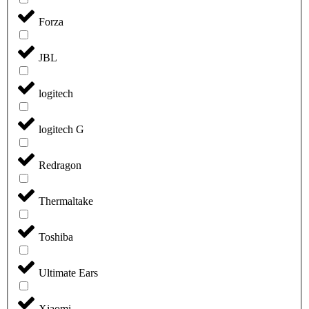
Forza
JBL
logitech
logitech G
Redragon
Thermaltake
Toshiba
Ultimate Ears
Xiaomi