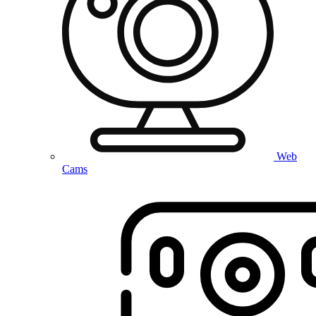
Web
Cams