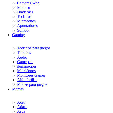
Cámaras Web
Monitor
Diademas
Teclados
Microfonos
Apuntadores
Sonido
Gaming
Teclados para juegos
Timones
Audio
Gamepad
iluminación
Micrófonos
Monitores Gamer
Alfombrillas
Mouse para juegos
Marcas
Acer
Adata
Asus