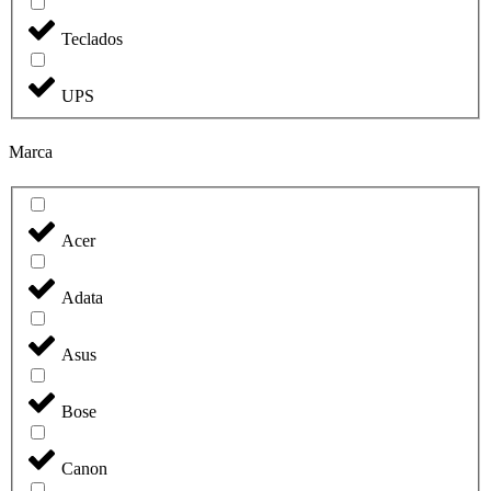
Teclados
UPS
Marca
Acer
Adata
Asus
Bose
Canon