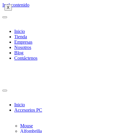
Ir al contenido
X
X
X
Inicio
Tienda
Empresas
Nosotros
Blog
Contáctenos
Inicio
Accesorios PC
Mouse
Alfombrilla