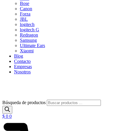
Bose
Canon
Forza
JBL
logitech
logitech G
Redragon
Samsung
Ultimate Ears
Xiaomi
Blog
Contacto
Empresas
Nosotros
Búsqueda de productos
$
0
0