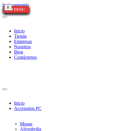
Ir al contenido
X
X
X
¡OFERTA!
¡OFERTA!
¡OFERTA!
¡OFERTA!
¡OFERTA!
¡OFERTA!
¡OFERTA!
¡OFERTA!
¡OFERTA!
¡OFERTA!
¡OFERTA!
¡OFERTA!
¡OFERTA!
¡OFERTA!
Inicio
Tienda
Empresas
Nosotros
Blog
Contáctenos
Inicio
Accesorios PC
Mouse
Alfombrilla