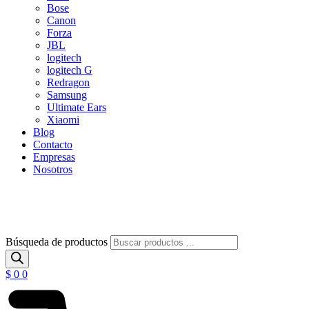
Bose
Canon
Forza
JBL
logitech
logitech G
Redragon
Samsung
Ultimate Ears
Xiaomi
Blog
Contacto
Empresas
Nosotros
Búsqueda de productos
$
0
0