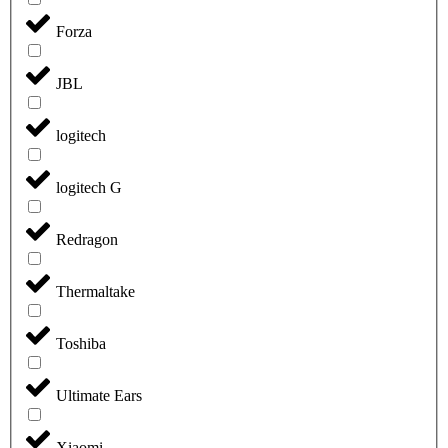
Forza
JBL
logitech
logitech G
Redragon
Thermaltake
Toshiba
Ultimate Ears
Xiaomi