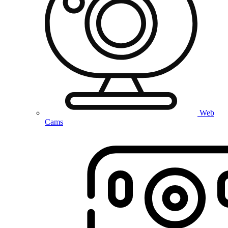
Web
Cams