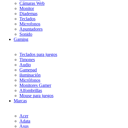
Cámaras Web
Monitor
Diademas
Teclados
Microfonos
Apuntadores
Sonido
Gaming
Teclados para juegos
Timones
Audio
Gamepad
iluminación
Micrófonos
Monitores Gamer
Alfombrillas
Mouse para juegos
Marcas
Acer
Adata
Asus