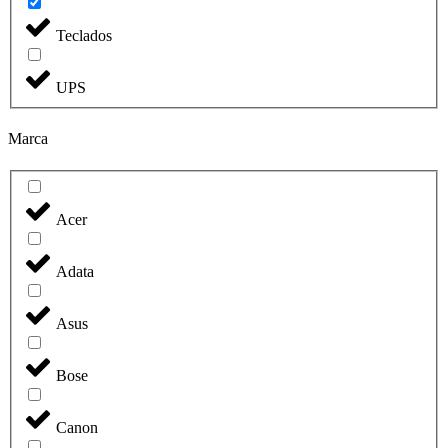
Teclados
UPS
Marca
Acer
Adata
Asus
Bose
Canon