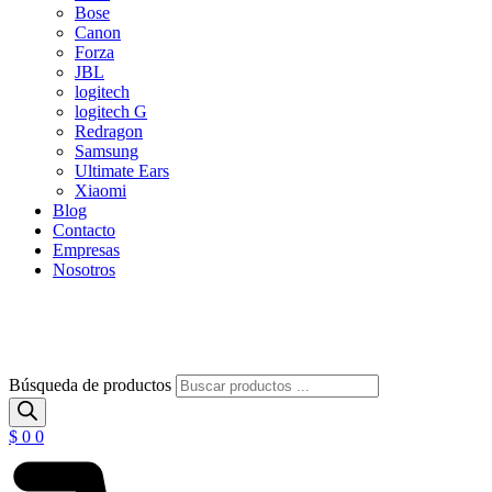
Bose
Canon
Forza
JBL
logitech
logitech G
Redragon
Samsung
Ultimate Ears
Xiaomi
Blog
Contacto
Empresas
Nosotros
Búsqueda de productos
$
0
0