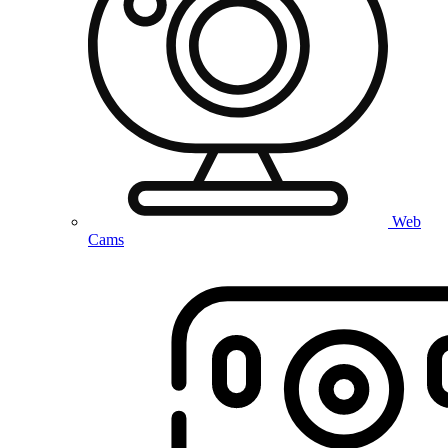
Web
Cams