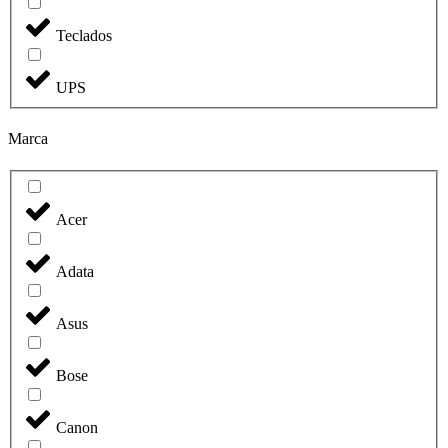
Teclados
UPS
Marca
Acer
Adata
Asus
Bose
Canon