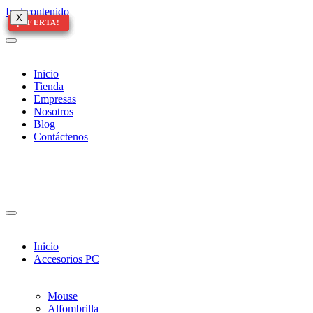
Ir al contenido
X
X
X
¡OFERTA!
¡OFERTA!
¡OFERTA!
¡OFERTA!
¡OFERTA!
Inicio
Tienda
Empresas
Nosotros
Blog
Contáctenos
Inicio
Accesorios PC
Mouse
Alfombrilla