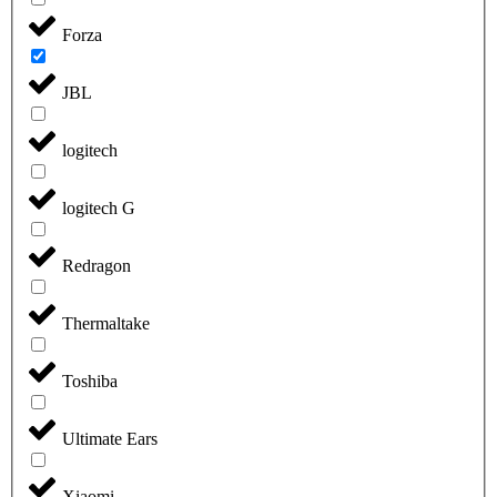
Forza
JBL
logitech
logitech G
Redragon
Thermaltake
Toshiba
Ultimate Ears
Xiaomi