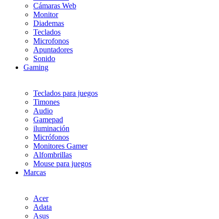
Cámaras Web
Monitor
Diademas
Teclados
Microfonos
Apuntadores
Sonido
Gaming
Teclados para juegos
Timones
Audio
Gamepad
iluminación
Micrófonos
Monitores Gamer
Alfombrillas
Mouse para juegos
Marcas
Acer
Adata
Asus