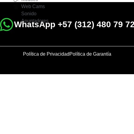
Web Cams
Sonido
Apuntadores
WhatsApp +57 (312) 480 79 7
Política de Privacidad
Política de Garantía