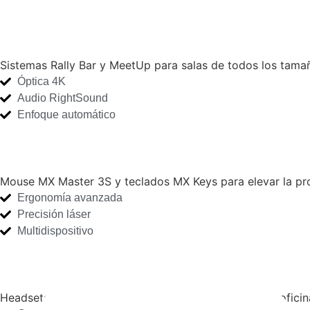
Salas de videoconferencia
Sistemas Rally Bar y MeetUp para salas de todos los tamañ
Óptica 4K
Audio RightSound
Enfoque automático
Espacios de trabajo personales
Mouse MX Master 3S y teclados MX Keys para elevar la pro
Ergonomía avanzada
Precisión láser
Multidispositivo
Audio y colaboración
Headsets Zone Wireless diseñados para entornos de oficin