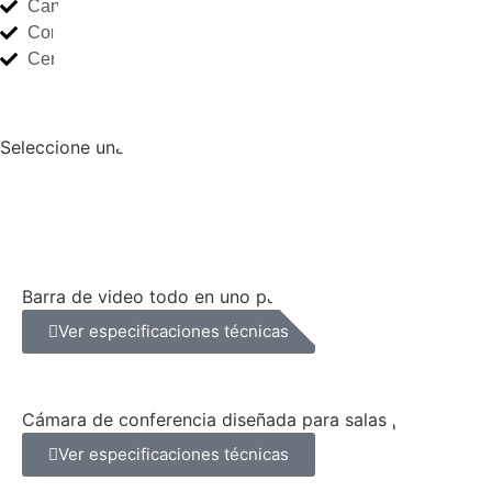
Cancelación activa de ruido
Confort superior
Certificación Teams/Zoom
Centro de experiencia digital
Seleccione una categoría para explorar el hardware que tra
V
Rally bar
Barra de video todo en uno para salas medianas y grand
Ver especificaciones técnicas
MeetUp
Cámara de conferencia diseñada para salas pequeñas y
Ver especificaciones técnicas