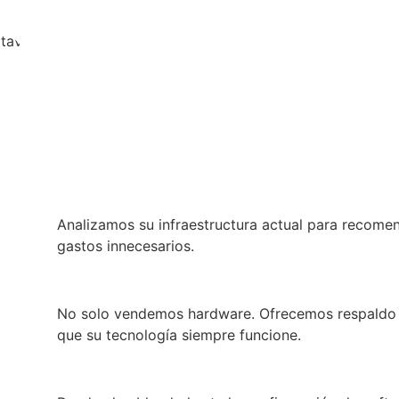
ltavoz.
como su socio tecnológico
Asesoría preventa especializada
Analizamos su infraestructura actual para recomen
gastos innecesarios.
Garantía y soporte local
No solo vendemos hardware. Ofrecemos respaldo p
que su tecnología siempre funcione.
Instalación "Llave en mano"