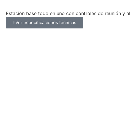
Logi dock
Estación base todo en uno con controles de reunión y a
Ver especificaciones técnicas
El valor de elegir a Expocol 