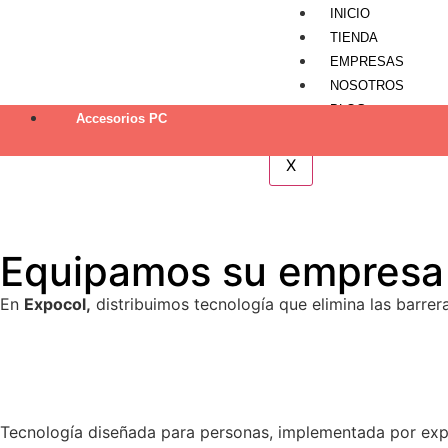
INICIO
TIENDA
EMPRESAS
NOSOTROS
BLOG
Accesorios PC
CONTÁCTENOS
X
Empresas
Equipamos su empresa 
En
Expocol,
distribuimos tecnología que elimina las barrer
Agendar consultoría gratuita
Explorar Showroom
Soluciones integrales Logite
Tecnología diseñada para personas, implementada por exp