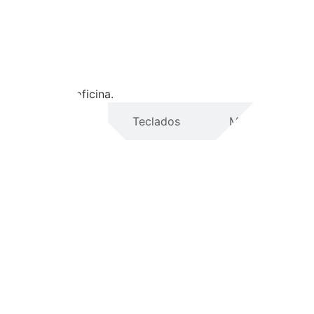
nsformará su oficina.
ideoconferencia
Teclados
Mouse y punter
es.
 huddle rooms.