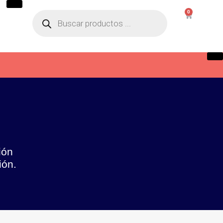
0
ión
ión.