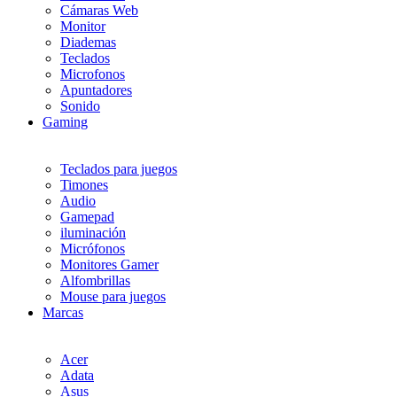
Cámaras Web
Monitor
Diademas
Teclados
Microfonos
Apuntadores
Sonido
Gaming
Teclados para juegos
Timones
Audio
Gamepad
iluminación
Micrófonos
Monitores Gamer
Alfombrillas
Mouse para juegos
Marcas
Acer
Adata
Asus