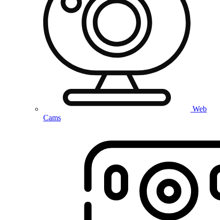
Web
Cams