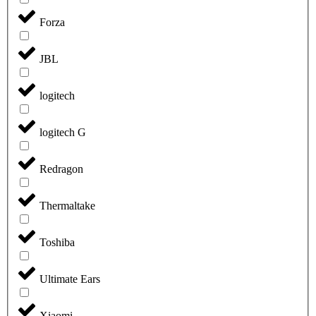
Forza
JBL
logitech
logitech G
Redragon
Thermaltake
Toshiba
Ultimate Ears
Xiaomi