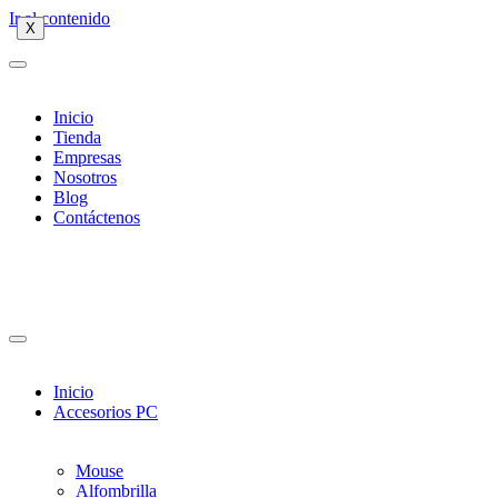
Ir al contenido
X
X
X
Inicio
Tienda
Empresas
Nosotros
Blog
Contáctenos
Inicio
Accesorios PC
Mouse
Alfombrilla