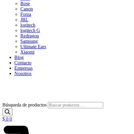
Bose
Canon
Forza
JBL
logitech
logitech G
Redragon
Samsung
Ultimate Ears
Xiaomi
Blog
Contacto
Empresas
Nosotros
Búsqueda de productos
$
0
0