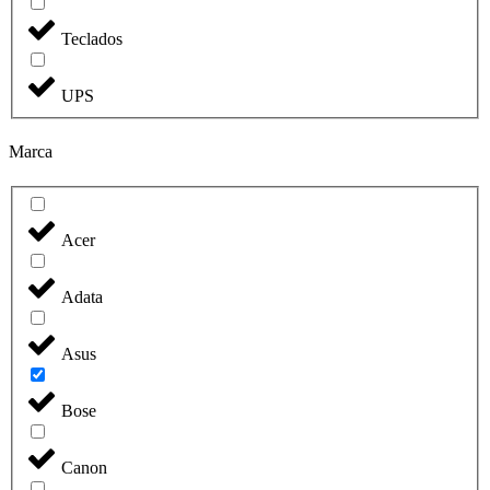
Teclados
UPS
Marca
Acer
Adata
Asus
Bose
Canon