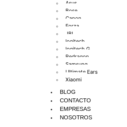
Asus
Bose
Canon
Forza
JBL
logitech
logitech G
Redragon
Samsung
Ultimate Ears
Xiaomi
BLOG
CONTACTO
EMPRESAS
NOSOTROS