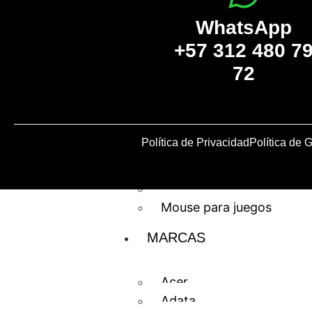
WhatsApp
Teclados para
+57 312 480 7
juegos
72
Timones
Audio
Gamepad
iluminación
Política de Privacidad
Política de 
Micrófonos
Monitores Gamer
Alfombrillas
Mouse para juegos
MARCAS
Acer
Adata