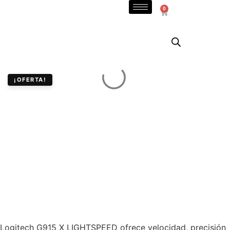
0
¡OFERTA!
Teclado Gamer
Inalámbrico Slim
Logitech G915 X
LIGHTSPEED con RGB
LIGHTSYNC
Logitech G915 X LIGHTSPEED ofrece velocidad, precisión