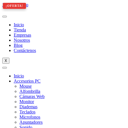
Ir al contenido
¡OFERTA!
¡OFERTA!
Inicio
Tienda
Empresas
Nosotros
Blog
Contáctenos
X
Inicio
Accesorios PC
Mouse
Alfombrilla
Cámaras Web
Monitor
Diademas
Teclados
Microfonos
Apuntadores
Sonido