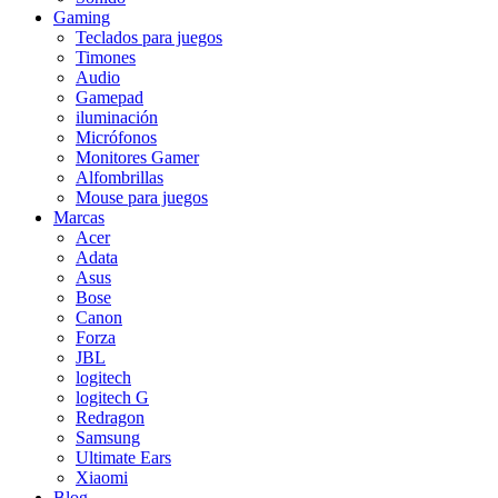
Gaming
Teclados para juegos
Timones
Audio
Gamepad
iluminación
Micrófonos
Monitores Gamer
Alfombrillas
Mouse para juegos
Marcas
Acer
Adata
Asus
Bose
Canon
Forza
JBL
logitech
logitech G
Redragon
Samsung
Ultimate Ears
Xiaomi
Blog