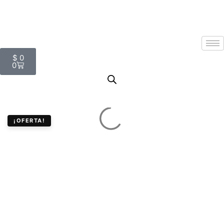
$
0
0
¡OFERTA!
Logitech M185 Mouse
Inalámbrico USB
Compacto para Mac /