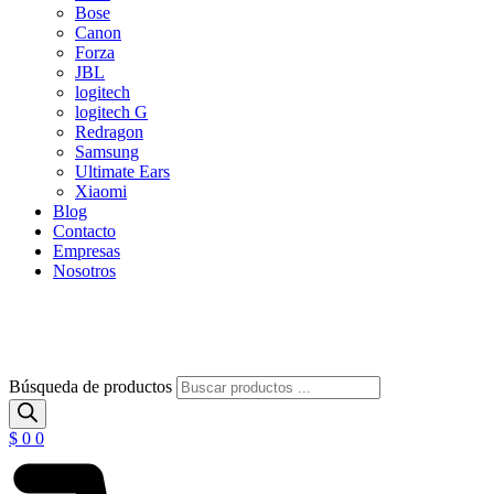
Bose
Canon
Forza
JBL
logitech
logitech G
Redragon
Samsung
Ultimate Ears
Xiaomi
Blog
Contacto
Empresas
Nosotros
Búsqueda de productos
$
0
0