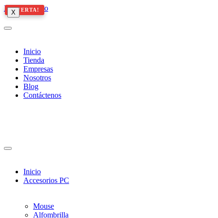
Ir al contenido
¡OFERTA!
¡OFERTA!
X
X
X
Inicio
Tienda
Empresas
Nosotros
Blog
Contáctenos
Inicio
Accesorios PC
Mouse
Alfombrilla