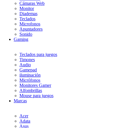
Cámaras Web
Monitor
Diademas
Teclados
Microfonos
Apuntadores
Sonido
Gaming
Teclados para juegos
Timones
Audio
Gamepad
iluminación
Micrófonos
Monitores Gamer
Alfombrillas
Mouse para juegos
Marcas
Acer
Adata
Asus