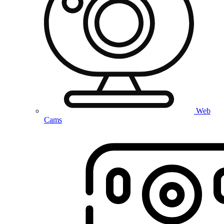
Web
Cams