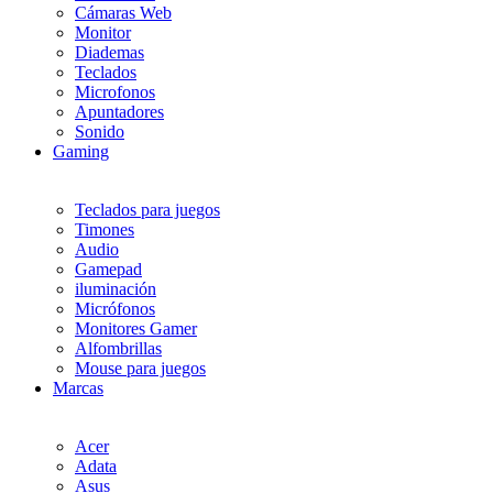
Cámaras Web
Monitor
Diademas
Teclados
Microfonos
Apuntadores
Sonido
Gaming
Teclados para juegos
Timones
Audio
Gamepad
iluminación
Micrófonos
Monitores Gamer
Alfombrillas
Mouse para juegos
Marcas
Acer
Adata
Asus