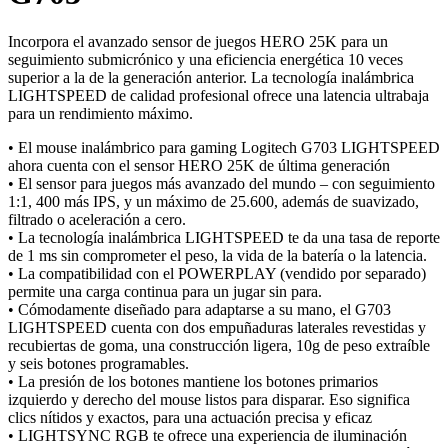
Incorpora el avanzado sensor de juegos HERO 25K para un
seguimiento submicrónico y una eficiencia energética 10 veces
superior a la de la generación anterior. La tecnología inalámbrica
LIGHTSPEED de calidad profesional ofrece una latencia ultrabaja
para un rendimiento máximo.
• El mouse inalámbrico para gaming Logitech G703 LIGHTSPEED
ahora cuenta con el sensor HERO 25K de última generación
• El sensor para juegos más avanzado del mundo – con seguimiento
1:1, 400 más IPS, y un máximo de 25.600, además de suavizado,
filtrado o aceleración a cero.
• La tecnología inalámbrica LIGHTSPEED te da una tasa de reporte
de 1 ms sin comprometer el peso, la vida de la batería o la latencia.
• La compatibilidad con el POWERPLAY (vendido por separado)
permite una carga continua para un jugar sin para.
• Cómodamente diseñado para adaptarse a su mano, el G703
LIGHTSPEED cuenta con dos empuñaduras laterales revestidas y
recubiertas de goma, una construcción ligera, 10g de peso extraíble
y seis botones programables.
• La presión de los botones mantiene los botones primarios
izquierdo y derecho del mouse listos para disparar. Eso significa
clics nítidos y exactos, para una actuación precisa y eficaz
• LIGHTSYNC RGB te ofrece una experiencia de iluminación