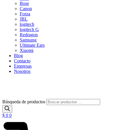
Bose
Canon
Forza
JBL
logitech
logitech G
Redragon
Samsung
Ultimate Ears
Xiaomi
Blog
Contacto
Empresas
Nosotros
Búsqueda de productos
$
0
0