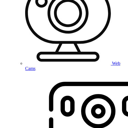
Web
Cams