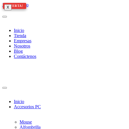
Ir al contenido
¡OFERTA!
¡OFERTA!
¡OFERTA!
X
X
X
Inicio
Tienda
Empresas
Nosotros
Blog
Contáctenos
Inicio
Accesorios PC
Mouse
Alfombrilla