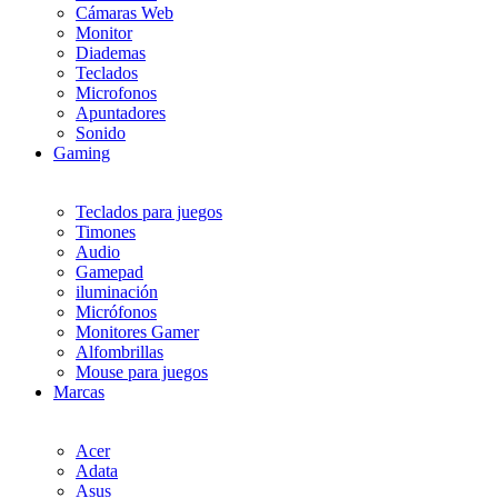
Cámaras Web
Monitor
Diademas
Teclados
Microfonos
Apuntadores
Sonido
Gaming
Teclados para juegos
Timones
Audio
Gamepad
iluminación
Micrófonos
Monitores Gamer
Alfombrillas
Mouse para juegos
Marcas
Acer
Adata
Asus