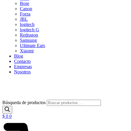
Bose
Canon
Forza
JBL
logitech
logitech G
Redragon
Samsung
Ultimate Ears
Xiaomi
Blog
Contacto
Empresas
Nosotros
Búsqueda de productos
$
0
0