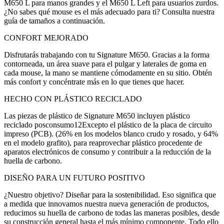
M650 L para manos grandes y el M650 L Left para usuarios zurdos.
¿No sabes qué mouse es el más adecuado para ti? Consulta nuestra
guía de tamaños a continuación.
CONFORT MEJORADO
Disfrutarás trabajando con tu Signature M650. Gracias a la forma
contorneada, un área suave para el pulgar y laterales de goma en
cada mouse, la mano se mantiene cómodamente en su sitio. Obtén
más confort y concéntrate más en lo que tienes que hacer.
HECHO CON PLÁSTICO RECICLADO
Las piezas de plástico de Signature M650 incluyen plástico
reciclado posconsumo12Excepto el plástico de la placa de circuito
impreso (PCB). (26% en los modelos blanco crudo y rosado, y 64%
en el modelo grafito), para reaprovechar plástico procedente de
aparatos electrónicos de consumo y contribuir a la reducción de la
huella de carbono.
DISEÑO PARA UN FUTURO POSITIVO
¿Nuestro objetivo? Diseñar para la sostenibilidad. Eso significa que
a medida que innovamos nuestra nueva generación de productos,
reducimos su huella de carbono de todas las maneras posibles, desde
su construcción general hasta el más mínimo componente. Todo ello