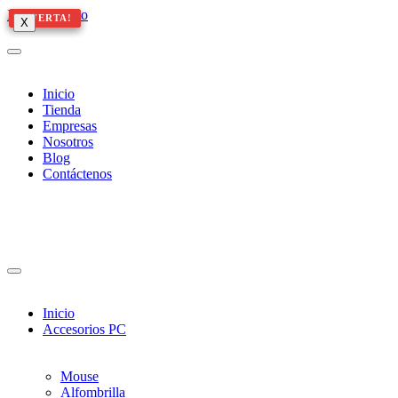
Ir al contenido
¡OFERTA!
¡OFERTA!
¡OFERTA!
¡OFERTA!
X
X
X
Inicio
Tienda
Empresas
Nosotros
Blog
Contáctenos
Inicio
Accesorios PC
Mouse
Alfombrilla