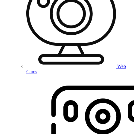
Web
Cams