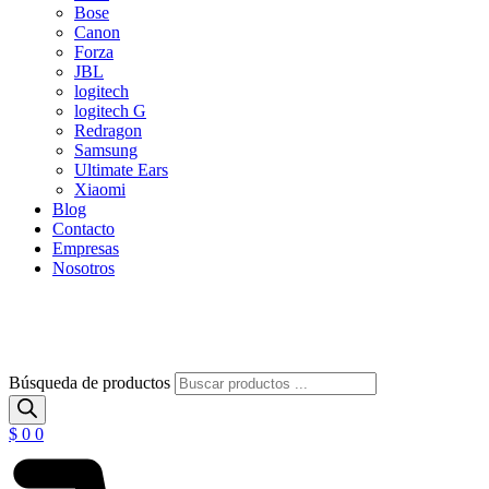
Bose
Canon
Forza
JBL
logitech
logitech G
Redragon
Samsung
Ultimate Ears
Xiaomi
Blog
Contacto
Empresas
Nosotros
Búsqueda de productos
$
0
0