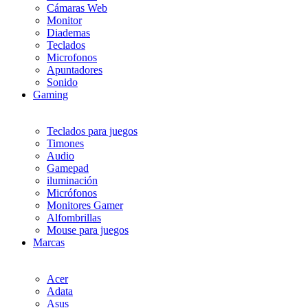
Cámaras Web
Monitor
Diademas
Teclados
Microfonos
Apuntadores
Sonido
Gaming
Teclados para juegos
Timones
Audio
Gamepad
iluminación
Micrófonos
Monitores Gamer
Alfombrillas
Mouse para juegos
Marcas
Acer
Adata
Asus