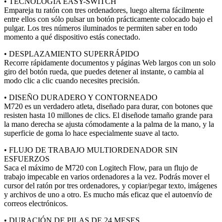
• TECNOLOGÍA EASY-SWITCH
Empareja tu ratón con tres ordenadores, luego alterna fácilmente
entre ellos con sólo pulsar un botón prácticamente colocado bajo el
pulgar. Los tres números iluminados te permiten saber en todo
momento a qué dispositivo estás conectado.
• DESPLAZAMIENTO SUPERRÁPIDO
Recorre rápidamente documentos y páginas Web largos con un solo
giro del botón rueda, que puedes detener al instante, o cambia al
modo clic a clic cuando necesites precisión.
• DISEÑO DURADERO Y CONTORNEADO
M720 es un verdadero atleta, diseñado para durar, con botones que
resisten hasta 10 millones de clics. El diseñode tamaño grande para
la mano derecha se ajusta cómodamente a la palma de la mano, y la
superficie de goma lo hace especialmente suave al tacto.
• FLUJO DE TRABAJO MULTIORDENADOR SIN
ESFUERZOS
Saca el máximo de M720 con Logitech Flow, para un flujo de
trabajo impecable en varios ordenadores a la vez. Podrás mover el
cursor del ratón por tres ordenadores, y copiar/pegar texto, imágenes
y archivos de uno a otro. Es mucho más eficaz que el autoenvío de
correos electrónicos.
• DURACIÓN DE PILAS DE 24 MESES