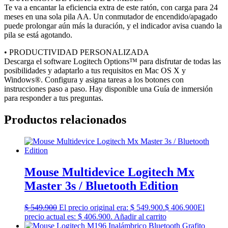
Te va a encantar la eficiencia extra de este ratón, con carga para 24
meses en una sola pila AA. Un conmutador de encendido/apagado
puede prolongar aún más la duración, y el indicador avisa cuando la
pila se está agotando.
• PRODUCTIVIDAD PERSONALIZADA
Descarga el software Logitech Options™ para disfrutar de todas las
posibilidades y adaptarlo a tus requisitos en Mac OS X y
Windows®. Configura y asigna tareas a los botones con
instrucciones paso a paso. Hay disponible una Guía de inmersión
para responder a tus preguntas.
Productos relacionados
Mouse Multidevice Logitech Mx
Master 3s / Bluetooth Edition
$
549.900
El precio original era: $ 549.900.
$
406.900
El
precio actual es: $ 406.900.
Añadir al carrito