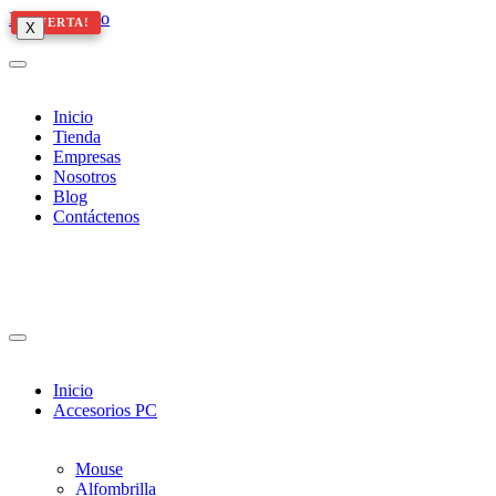
Ir al contenido
¡OFERTA!
¡OFERTA!
¡OFERTA!
X
X
X
Inicio
Tienda
Empresas
Nosotros
Blog
Contáctenos
Inicio
Accesorios PC
Mouse
Alfombrilla