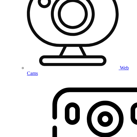
Web
Cams