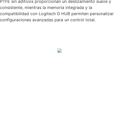
PTFE sin aditivos proporcionan un deslizamiento suave y
consistente, mientras la memoria integrada y la
compatibilidad con Logitech G HUB permiten personalizar
configuraciones avanzadas para un control total.
Productos relacionados
Luz Premium
Para
Streaming
Con Truesoft
Logitech Litra