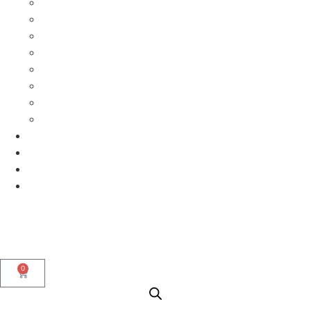
Forza
JBL
logitech
logitech G
Redragon
Samsung
Ultimate Ears
Xiaomi
Blog
Contacto
Empresas
Nosotros
0