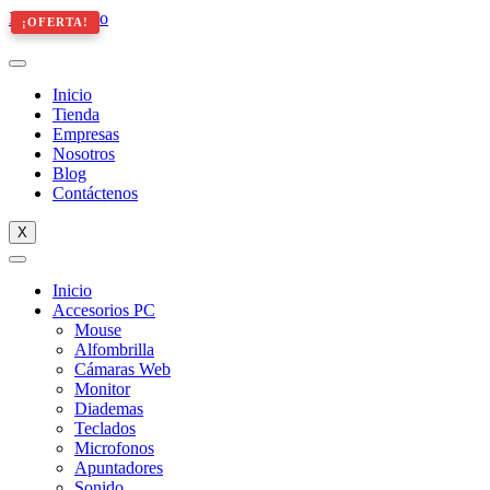
Ir al contenido
¡OFERTA!
¡OFERTA!
Inicio
Tienda
Empresas
Nosotros
Blog
Contáctenos
X
Inicio
Accesorios PC
Mouse
Alfombrilla
Cámaras Web
Monitor
Diademas
Teclados
Microfonos
Apuntadores
Sonido