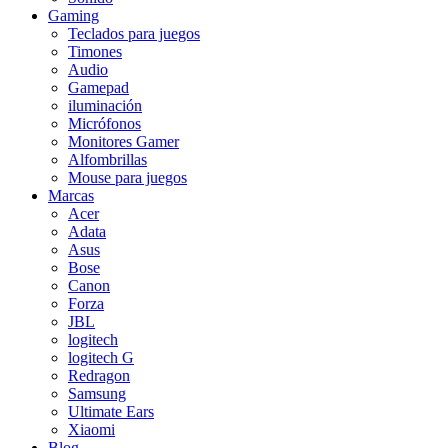
Gaming
Teclados para juegos
Timones
Audio
Gamepad
iluminación
Micrófonos
Monitores Gamer
Alfombrillas
Mouse para juegos
Marcas
Acer
Adata
Asus
Bose
Canon
Forza
JBL
logitech
logitech G
Redragon
Samsung
Ultimate Ears
Xiaomi
Blog