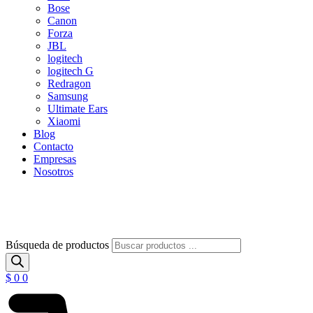
Bose
Canon
Forza
JBL
logitech
logitech G
Redragon
Samsung
Ultimate Ears
Xiaomi
Blog
Contacto
Empresas
Nosotros
Búsqueda de productos
$
0
0