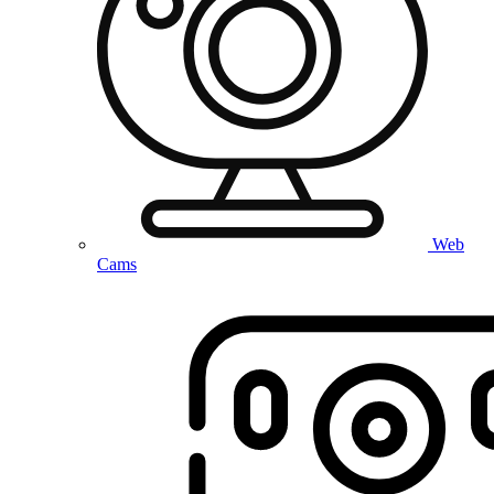
Web
Cams