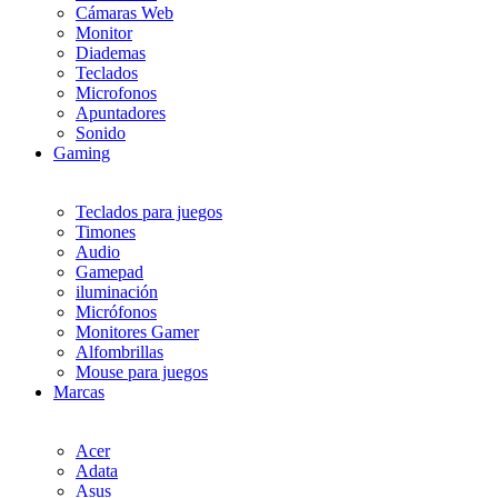
Cámaras Web
Monitor
Diademas
Teclados
Microfonos
Apuntadores
Sonido
Gaming
Teclados para juegos
Timones
Audio
Gamepad
iluminación
Micrófonos
Monitores Gamer
Alfombrillas
Mouse para juegos
Marcas
Acer
Adata
Asus