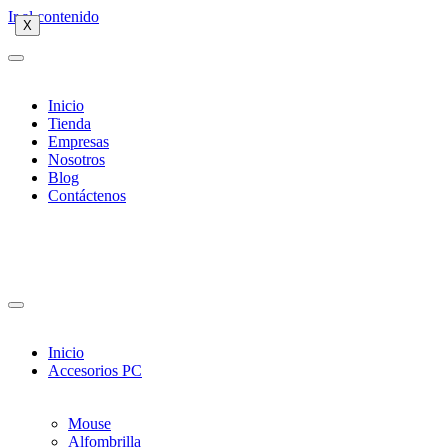
Ir al contenido
X
X
X
Inicio
Tienda
Empresas
Nosotros
Blog
Contáctenos
Inicio
Accesorios PC
Mouse
Alfombrilla