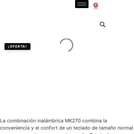
0
¡OFERTA!
Combo Teclado
Multimedia y Mouse
Inalámbricos Logitech
MK270
La combinación inalámbrica MK270 combina la
conveniencia y el confort de un teclado de tamaño normal