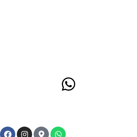
$
86.900
Añadir al
carrito
WhatsApp
+57 312 480 79 72