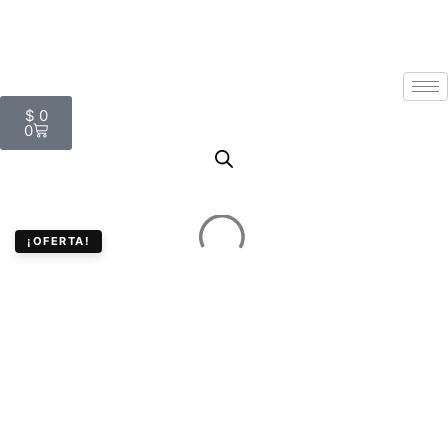
$
0
0
¡OFERTA!
Teclado Bluetooth
Multi-dispositivo
Logitech Pebble Keys