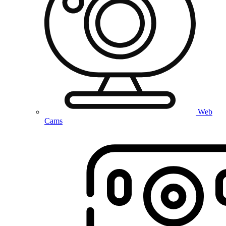
Web
Cams