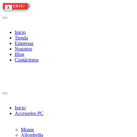
Ir al contenido
¡OFERTA!
¡OFERTA!
¡OFERTA!
X
X
X
Inicio
Tienda
Empresas
Nosotros
Blog
Contáctenos
Inicio
Accesorios PC
Mouse
Alfombrilla