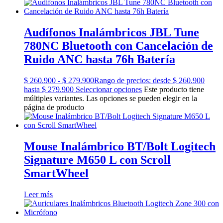
Audífonos Inalámbricos JBL Tune
780NC Bluetooth con Cancelación de
Ruido ANC hasta 76h Batería
$
260.900
-
$
279.900
Rango de precios: desde $ 260.900
hasta $ 279.900
Seleccionar opciones
Este producto tiene
múltiples variantes. Las opciones se pueden elegir en la
página de producto
Mouse Inalámbrico BT/Bolt Logitech
Signature M650 L con Scroll
SmartWheel
Leer más