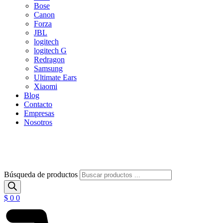
Bose
Canon
Forza
JBL
logitech
logitech G
Redragon
Samsung
Ultimate Ears
Xiaomi
Blog
Contacto
Empresas
Nosotros
Búsqueda de productos
$
0
0