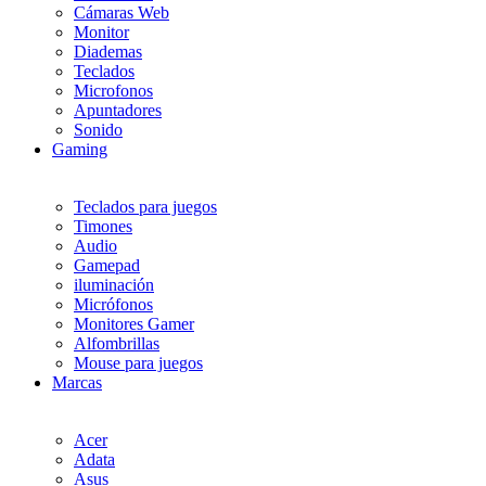
Cámaras Web
Monitor
Diademas
Teclados
Microfonos
Apuntadores
Sonido
Gaming
Teclados para juegos
Timones
Audio
Gamepad
iluminación
Micrófonos
Monitores Gamer
Alfombrillas
Mouse para juegos
Marcas
Acer
Adata
Asus