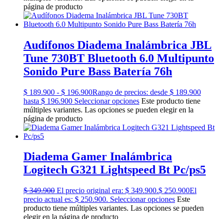
página de producto
Audífonos Diadema Inalámbrica JBL
Tune 730BT Bluetooth 6.0 Multipunto
Sonido Pure Bass Batería 76h
$
189.900
-
$
196.900
Rango de precios: desde $ 189.900
hasta $ 196.900
Seleccionar opciones
Este producto tiene
múltiples variantes. Las opciones se pueden elegir en la
página de producto
Diadema Gamer Inalámbrica
Logitech G321 Lightspeed Bt Pc/ps5
$
349.900
El precio original era: $ 349.900.
$
250.900
El
precio actual es: $ 250.900.
Seleccionar opciones
Este
producto tiene múltiples variantes. Las opciones se pueden
elegir en la página de producto