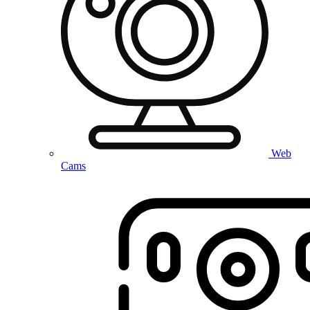
Web
Cams