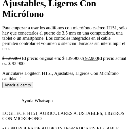
Ajustables, Ligeros Con
Micrófono
Para empezar a usar los audífonos con micrófono estéreo H151, sólo
hay que conectarlos al puerto de 3,5 mm en una computadora, una
tablet o un smartphone. Los controles integrados en el cable
permiten controlar el volumen o silenciar llamadas sin interrumpir el
uso.
$
139.900
El precio original era: $ 139.900.
$
92.900
El precio actual
es: $ 92.900.
Auriculares Logitech H151, Ajustables, Ligeros Con Micrófono
cantidad
Añadir al carrito
Ayuda Whatsapp
LOGITECH H151, AURICULARES AJUSTABLES, LIGEROS
CON MICRÓFONO
• CONTROLES DE AUDIO INTEGRADOS EN EL CABLE.