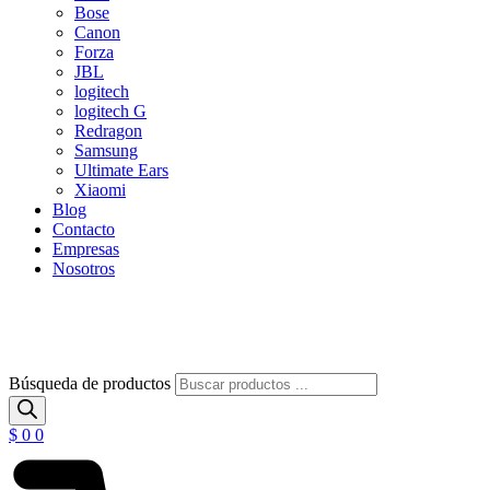
Bose
Canon
Forza
JBL
logitech
logitech G
Redragon
Samsung
Ultimate Ears
Xiaomi
Blog
Contacto
Empresas
Nosotros
Búsqueda de productos
$
0
0