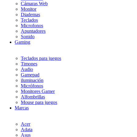
Cámaras Web
Monitor
Diademas
Teclados
Microfonos
Apuntadores
Sonido
Gaming
Teclados para juegos
Timones
Audio
Gamepad
iluminación
Micrófonos
Monitores Gamer
Alfombrillas
Mouse para juegos
Marcas
Acer
Adata
Asus