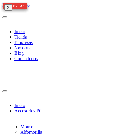
Ir al contenido
¡OFERTA!
¡OFERTA!
¡OFERTA!
¡OFERTA!
X
X
X
Inicio
Tienda
Empresas
Nosotros
Blog
Contáctenos
Inicio
Accesorios PC
Mouse
Alfombrilla