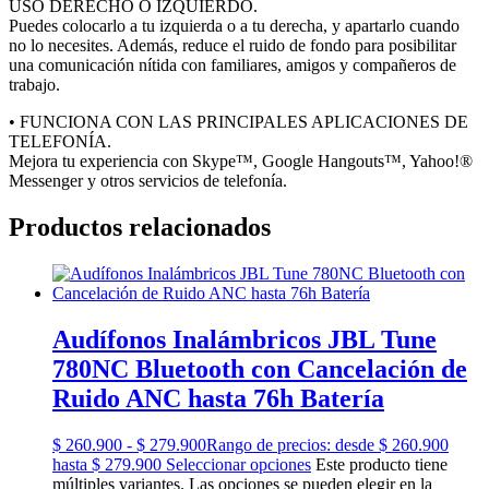
USO DERECHO O IZQUIERDO.
Puedes colocarlo a tu izquierda o a tu derecha, y apartarlo cuando
no lo necesites. Además, reduce el ruido de fondo para posibilitar
una comunicación nítida con familiares, amigos y compañeros de
trabajo.
• FUNCIONA CON LAS PRINCIPALES APLICACIONES DE
TELEFONÍA.
Mejora tu experiencia con Skype™, Google Hangouts™, Yahoo!®
Messenger y otros servicios de telefonía.
Productos relacionados
Audífonos Inalámbricos JBL Tune
780NC Bluetooth con Cancelación de
Ruido ANC hasta 76h Batería
$
260.900
-
$
279.900
Rango de precios: desde $ 260.900
hasta $ 279.900
Seleccionar opciones
Este producto tiene
múltiples variantes. Las opciones se pueden elegir en la