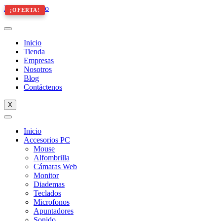
Ir al contenido
¡OFERTA!
¡OFERTA!
Inicio
Tienda
Empresas
Nosotros
Blog
Contáctenos
X
Inicio
Accesorios PC
Mouse
Alfombrilla
Cámaras Web
Monitor
Diademas
Teclados
Microfonos
Apuntadores
Sonido