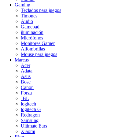
Gaming
Teclados para juegos
Timones
Audio
Gamepad
iluminación
Micrófonos
Monitores Gamer
Alfombrillas
Mouse para juegos
Marcas
Acer
Adata
Asus
Bose
Canon
Forza
JBL
logitech
logitech G
Redragon
Samsung
Ultimate Ears
Xiaomi
Blog