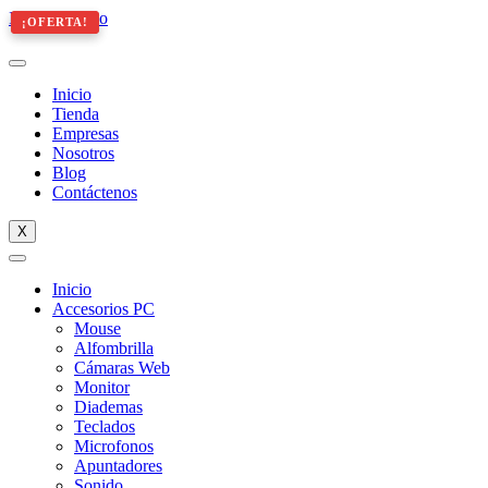
Ir al contenido
¡OFERTA!
¡OFERTA!
Inicio
Tienda
Empresas
Nosotros
Blog
Contáctenos
X
Inicio
Accesorios PC
Mouse
Alfombrilla
Cámaras Web
Monitor
Diademas
Teclados
Microfonos
Apuntadores
Sonido