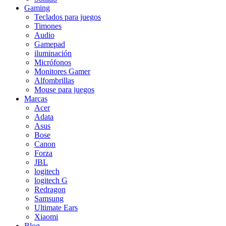
Gaming
Teclados para juegos
Timones
Audio
Gamepad
iluminación
Micrófonos
Monitores Gamer
Alfombrillas
Mouse para juegos
Marcas
Acer
Adata
Asus
Bose
Canon
Forza
JBL
logitech
logitech G
Redragon
Samsung
Ultimate Ears
Xiaomi
Blog