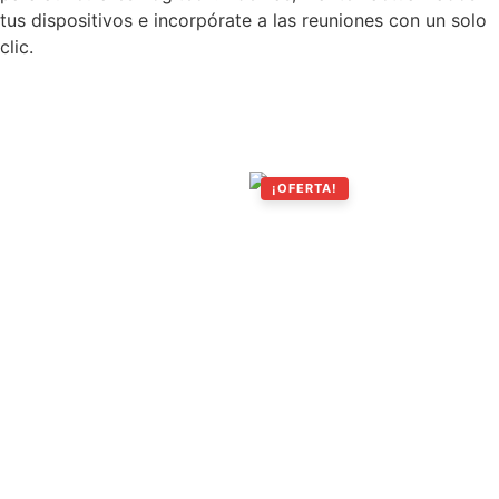
tus dispositivos e incorpórate a las reuniones con un solo
clic.
Productos relacionados
¡OFERTA!
Diadema
Logitech
Zone Vibe
100
Profesional