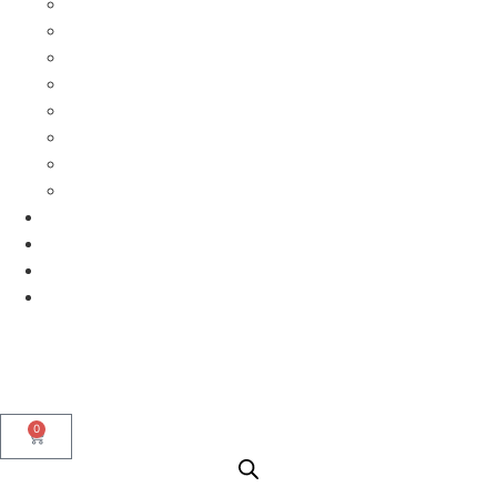
Forza
JBL
logitech
logitech G
Redragon
Samsung
Ultimate Ears
Xiaomi
Blog
Contacto
Empresas
Nosotros
0