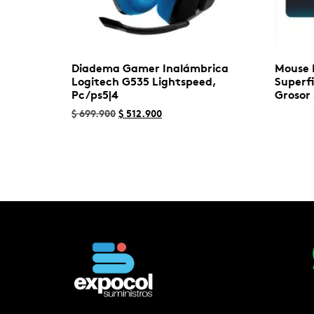
Diadema Gamer Inalámbrica
Mouse 
Logitech G535 Lightspeed,
Superf
Pc/ps5|4
Groso
$
699.900
$
512.900
Leer m
Seleccionar opciones