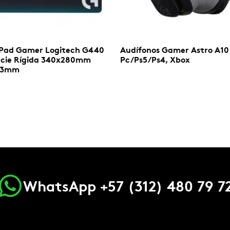
Pad Gamer Logitech G440
Audífonos Gamer Astro A10
icie Rígida 340x280mm
Pc/Ps5/Ps4, Xbox
r 3mm
Leer más
ás
WhatsApp +57 (312) 480 79 7