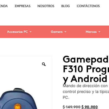
IENDA
EMPRESAS
NOSOTROS
BLOG
CONTÁCTENOS
Accesorios PC
Gamers
Marcas
Gamepad 
F310 Pro
y Android
Mando de dirección con c
control preciso y la típi
PC.
$
149.900
$
90.900