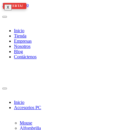
Ir al contenido
¡OFERTA!
¡OFERTA!
X
X
X
Inicio
Tienda
Empresas
Nosotros
Blog
Contáctenos
Inicio
Accesorios PC
Mouse
Alfombrilla