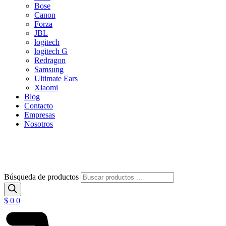
Bose
Canon
Forza
JBL
logitech
logitech G
Redragon
Samsung
Ultimate Ears
Xiaomi
Blog
Contacto
Empresas
Nosotros
Búsqueda de productos
$
0
0