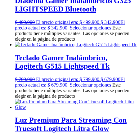
Diadema Gamer Inalámbricos G325
LIGHTSPEED Bluetooth
$
499.900
El precio original era: $ 499.900.
$
342.900
El
precio actual es: $ 342.900.
Seleccionar opciones
Este
producto tiene múltiples variantes. Las opciones se pueden
elegir en la página de producto
Teclado Gamer Inalámbrico,
Logitech G515 Lightspeed Tk
$
799.900
El precio original era: $ 799.900.
$
679.900
El
precio actual es: $ 679.900.
Seleccionar opciones
Este
producto tiene múltiples variantes. Las opciones se pueden
elegir en la página de producto
Luz Premium Para Streaming Con
Truesoft Logitech Litra Glow