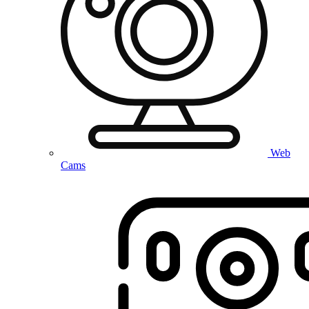
Web
Cams