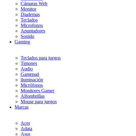
Cámaras Web
Monitor
Diademas
Teclados
Microfonos
Apuntadores
Sonido
Gaming
Teclados para juegos
Timones
Audio
Gamepad
iluminación
Micrófonos
Monitores Gamer
Alfombrillas
Mouse para juegos
Marcas
Acer
Adata
Asus