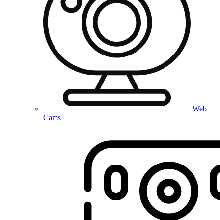
Web
Cams