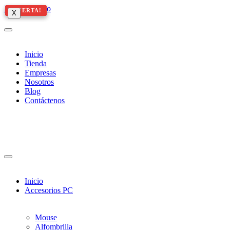
Ir al contenido
¡OFERTA!
¡OFERTA!
¡OFERTA!
X
X
X
Inicio
Tienda
Empresas
Nosotros
Blog
Contáctenos
Inicio
Accesorios PC
Mouse
Alfombrilla