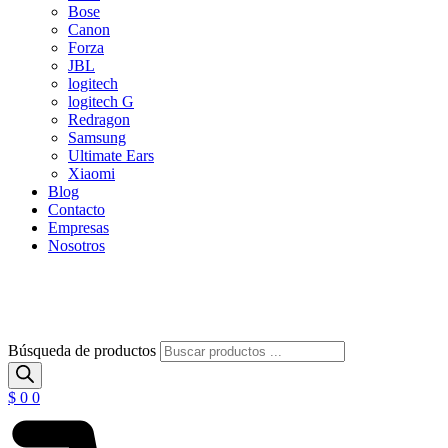
Bose
Canon
Forza
JBL
logitech
logitech G
Redragon
Samsung
Ultimate Ears
Xiaomi
Blog
Contacto
Empresas
Nosotros
Búsqueda de productos
$
0
0