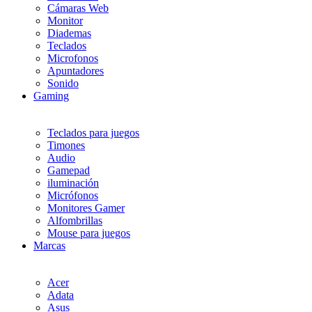
Cámaras Web
Monitor
Diademas
Teclados
Microfonos
Apuntadores
Sonido
Gaming
Teclados para juegos
Timones
Audio
Gamepad
iluminación
Micrófonos
Monitores Gamer
Alfombrillas
Mouse para juegos
Marcas
Acer
Adata
Asus