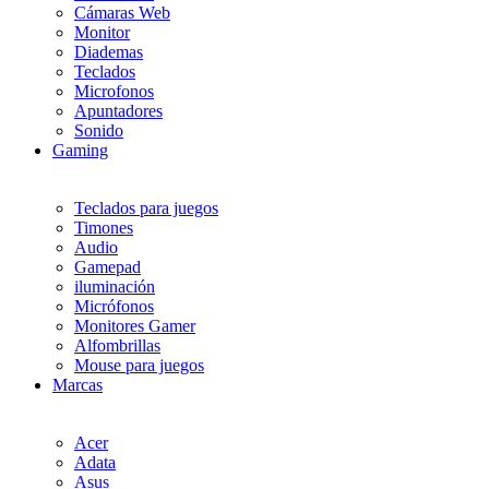
Cámaras Web
Monitor
Diademas
Teclados
Microfonos
Apuntadores
Sonido
Gaming
Teclados para juegos
Timones
Audio
Gamepad
iluminación
Micrófonos
Monitores Gamer
Alfombrillas
Mouse para juegos
Marcas
Acer
Adata
Asus