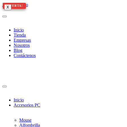
Ir al contenido
¡OFERTA!
¡OFERTA!
¡OFERTA!
¡OFERTA!
X
X
X
Inicio
Tienda
Empresas
Nosotros
Blog
Contáctenos
Inicio
Accesorios PC
Mouse
Alfombrilla