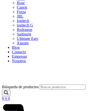
Bose
Canon
Forza
JBL
logitech
logitech G
Redragon
Samsung
Ultimate Ears
Xiaomi
Blog
Contacto
Empresas
Nosotros
Búsqueda de productos
$
0
0