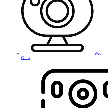
Web
Cams